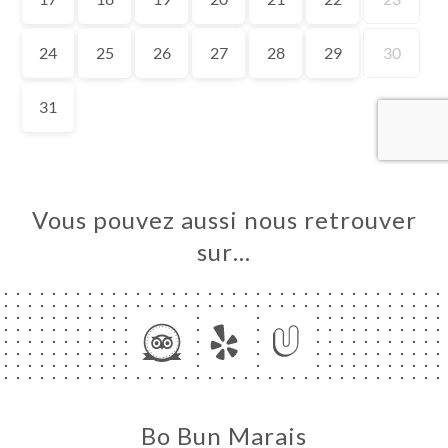
UEIL
RVER
IS
RTE
TACT
Vous pouvez aussi nous retrouver
sur…
Bo Bun Marais