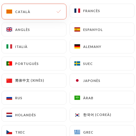
FRANCÈS
FRANCÈS
CA
MENÚ
CATALÀ
CATALÀ
ANGLÈS
ANGLÈS
ESPANYOL
ESPANYOL
ITALIÀ
ITALIÀ
ALEMANY
ALEMANY
/
INICI
CONTACTAR
Contactar
PORTUGUÈS
PORTUGUÈS
SUEC
SUEC
简体中文 (XINÈS)
简体中文 (XINÈS)
JAPONÈS
JAPONÈS
RUS
RUS
ÀRAB
ÀRAB
한국어 (COREÀ)
한국어 (COREÀ)
HOLANDÈS
HOLANDÈS
Bo Bun Marais
TXEC
TXEC
GREC
GREC