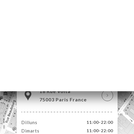
ICI
RVAR
ENYES
RTA
ACTAR
18 Rue Volta
75003 Paris France
Dilluns
11:00-22:00
Dimarts
11:00-22:00