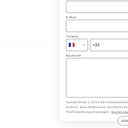
E-Mail
Telefon
Nachricht
Gemäß Artikel L.223-2 des französische
erinnert, dass Verbraucher das Recht hab
bloctel.gou
Telefonwerbung einzutragen:
SE