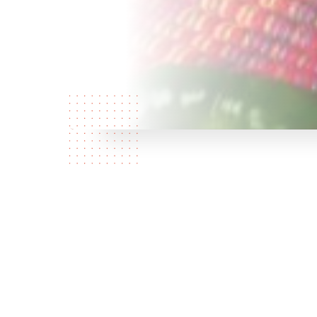
Who are
we?