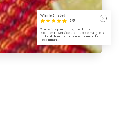
Winnie B. rated
5/5
2 ème fois pour nous, absolument
excellent ! Service très rapide malgré la
forte affluence du temps de midi. Je
recomman...
ccueille dans un cadre moderne
s culinaires venues directement
de minutie. La carte propose