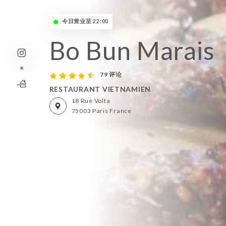
今日营业至 22:00
Bo Bun Marais
79 评论
RESTAURANT VIETNAMIEN
18 Rue Volta
75003 Paris France