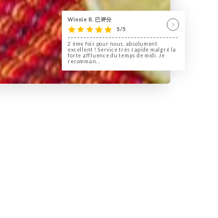
Winnie B. 已评分
5/5
2 ème fois pour nous, absolument
excellent ! Service très rapide malgré la
forte affluence du temps de midi. Je
recomman...
ccueille dans un cadre moderne
s culinaires venues directement
de minutie. La carte propose