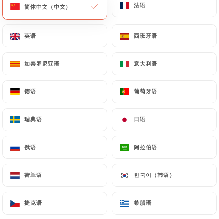
法语
法语
简体中文（中文）
简体中文（中文）
英语
英语
西班牙语
西班牙语
加泰罗尼亚语
加泰罗尼亚语
意大利语
意大利语
Bo Bun Marais
德语
德语
葡萄牙语
葡萄牙语
79 评论
瑞典语
瑞典语
日语
日语
RESTAURANT VIETNAMIEN
18 Rue Volta
俄语
俄语
阿拉伯语
阿拉伯语
75003 Paris France
荷兰语
荷兰语
한국어（韩语）
한국어（韩语）
捷克语
捷克语
希腊语
希腊语
餐厅简介